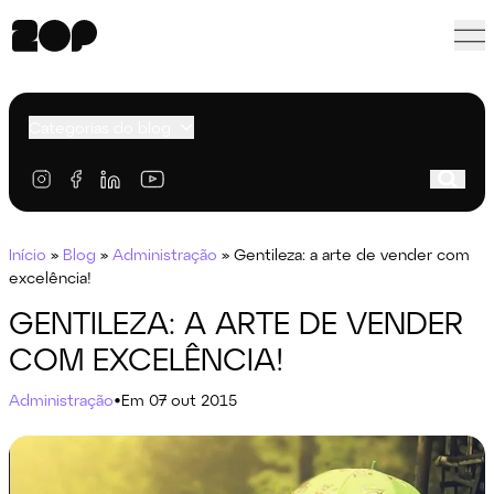
Categorias do blog
Início
»
Blog
»
Administração
»
Gentileza: a arte de vender com
excelência!
GENTILEZA: A ARTE DE VENDER
COM EXCELÊNCIA!
Administração
•
Em 07 out 2015