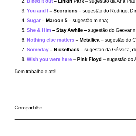
Bleed it out
– Linkin Park
– sugestão da Ana Pau
You and I
– Scorpions
– sugestão do Rodrigo, Dir
Sugar
– Maroon 5
– sugestão minha;
She & Him
– Stay Awhile
– sugestão do Geovanni
Nothing else matters
– Metallica
– sugestão do C
Someday
– Nickelback
– sugestão da Géssica, do
Wish you were here
– Pink Floyd
– sugestão do 
Bom trabalho e até!
Compartilhe