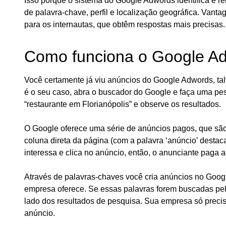
Isso porque o sistema do Google Adwords identifica e r
de palavra-chave, perfil e localização geográfica. Vant
para os internautas, que obtêm respostas mais precisas.
Como funciona o Google A
Você certamente já viu anúncios do Google Adwords, ta
é o seu caso, abra o buscador do Google e faça uma pe
“restaurante em Florianópolis” e observe os resultados.
O Google oferece uma série de anúncios pagos, que são 
coluna direta da página (com a palavra ‘anúncio’ dest
interessa e clica no anúncio, então, o anunciante paga 
Através de palavras-chaves você cria anúncios no Goo
empresa oferece. Se essas palavras forem buscadas pel
lado dos resultados de pesquisa. Sua empresa só precis
anúncio.