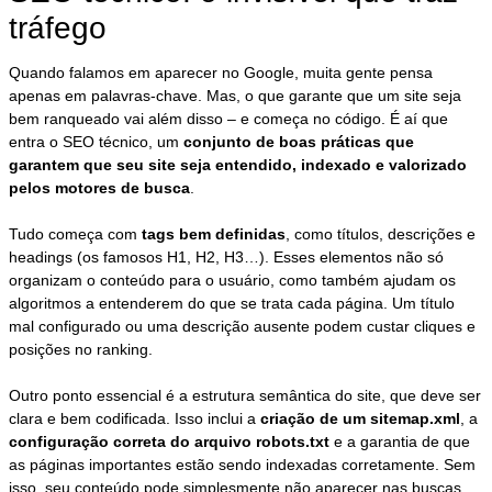
tráfego
Quando falamos em aparecer no Google, muita gente pensa
apenas em palavras-chave. Mas, o que garante que um site seja
bem ranqueado vai além disso – e começa no código. É aí que
entra o SEO técnico, um
conjunto de boas práticas que
garantem que seu site seja entendido, indexado e valorizado
pelos motores de busca
.
Tudo começa com
tags bem definidas
, como títulos, descrições e
headings (os famosos H1, H2, H3…). Esses elementos não só
organizam o conteúdo para o usuário, como também ajudam os
algoritmos a entenderem do que se trata cada página. Um título
mal configurado ou uma descrição ausente podem custar cliques e
posições no ranking.
Outro ponto essencial é a estrutura semântica do site, que deve ser
clara e bem codificada. Isso inclui a
criação de um sitemap.xml
, a
configuração correta do arquivo robots.txt
e a garantia de que
as páginas importantes estão sendo indexadas corretamente. Sem
isso, seu conteúdo pode simplesmente não aparecer nas buscas,