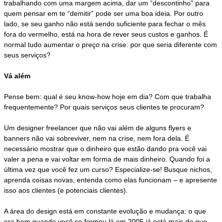
trabalhando com uma margem acima, dar um “descontinho” para
quem pensar em te “demitir” pode ser uma boa ideia. Por outro
lado, se seu ganho não está sendo suficiente para fechar o mês
fora do vermelho, está na hora de rever seus custos e ganhos. É
normal tudo aumentar o preço na crise: por que seria diferente com
seus serviços?
Vá além
Pense bem: qual é seu know-how hoje em dia? Com que trabalha
frequentemente? Por quais serviços seus clientes te procuram?
Um designer freelancer que não vai além de alguns flyers e
banners não vai sobreviver, nem na crise, nem fora dela. É
necessário mostrar que o dinheiro que estão dando pra você vai
valer a pena e vai voltar em forma de mais dinheiro. Quando foi a
última vez que você fez um curso? Especialize-se! Busque nichos,
aprenda coisas novas, entenda como elas funcionam – e apresente
isso aos clientes (e potenciais clientes).
A área do design está em constante evolução e mudança: o que
era bom quando você se formou lá em 2005 já está mais do que