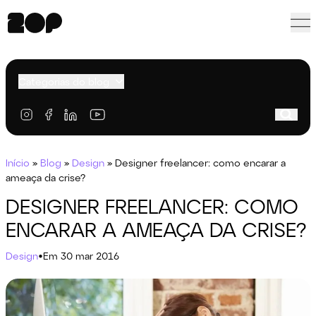
Categorias do blog
Início
»
Blog
»
Design
»
Designer freelancer: como encarar a
ameaça da crise?
DESIGNER FREELANCER: COMO
ENCARAR A AMEAÇA DA CRISE?
Design
•
Em 30 mar 2016