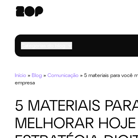
Categorias do blog
Início
»
Blog
»
Comunicação
»
5 materiais para você m
empresa
5 MATERIAIS PA
MELHORAR HOJE