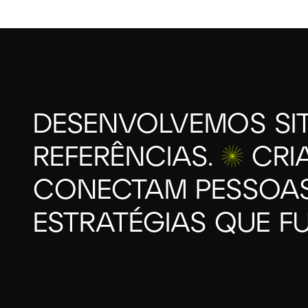
Desenvolvemos sites que se tornam referências. Cr
DESENVOLVEMOS SI
REFERÊNCIAS.
CRI
CONECTAM PESSOA
ESTRATÉGIAS QUE F