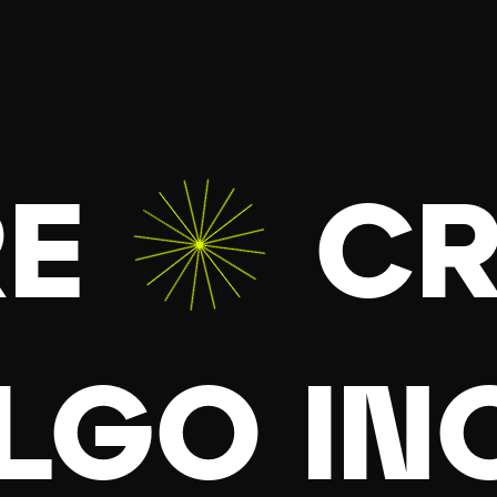
E
CR
LGO
IN