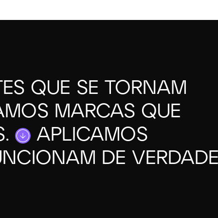
iamos marcas que conectam pessoas. Aplicamos estratégias
TES QUE SE TORNAM
AMOS MARCAS QUE
S.
APLICAMOS
UNCIONAM DE VERDADE