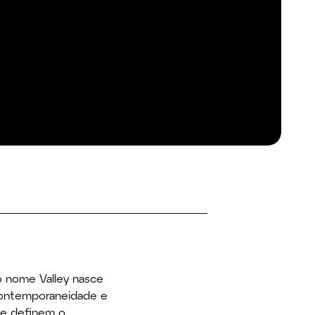
, o nome Valley nasce
 contemporaneidade e
que definem o