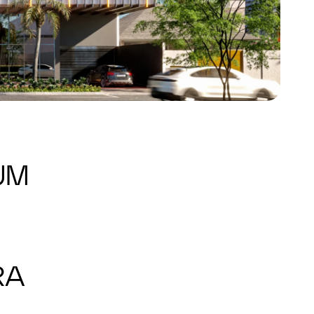
UM
RA